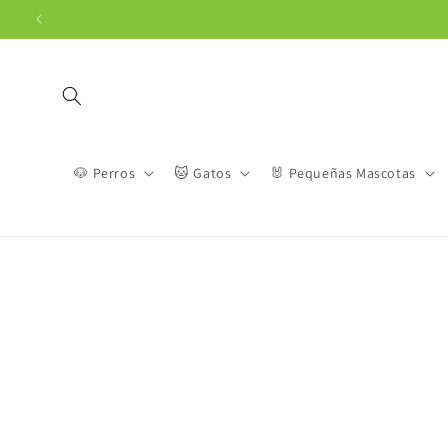
Ir
directamente
al contenido
🐶 Perros
🐱 Gatos
🐰 Pequeñas Mascotas
Ir
direct
a la
inform
del pr