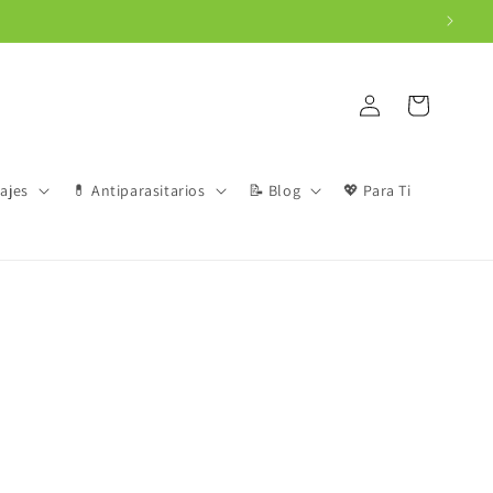
Iniciar
Carrito
sesión
iajes
💊 Antiparasitarios
📝 Blog
💖 Para Ti