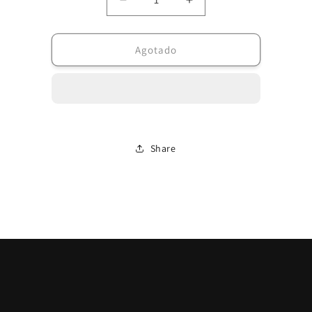
Reducir
Aumentar
cantidad
cantidad
para
para
Collar
Collar
Agotado
Isabelino
Isabelino
20cm
20cm
Share