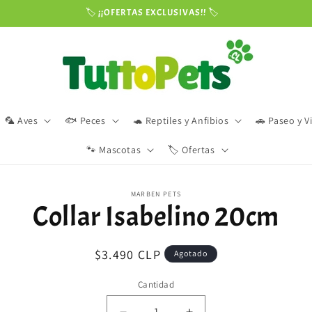
🏷️ ¡¡OFERTAS EXCLUSIVAS!! 🏷️
🦜 Aves
🐟 Peces
🐢 Reptiles y Anfibios
🚗 Paseo y V
🐾 Mascotas
🏷️ Ofertas
amente
MARBEN PETS
Collar Isabelino 20cm
ación
oducto
Precio
$3.490 CLP
Agotado
habitual
Cantidad