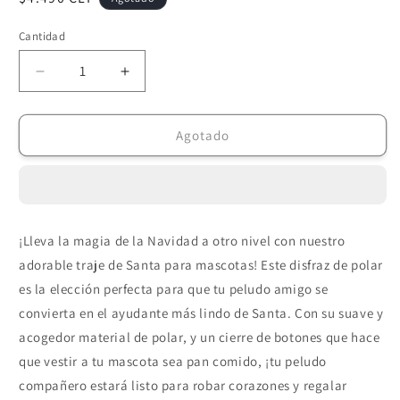
habitual
Cantidad
Reducir
Aumentar
cantidad
cantidad
para
para
Chaleco
Chaleco
Agotado
Disfraz
Disfraz
Santa
Santa
S
S
24cm
24cm
¡Lleva la magia de la Navidad a otro nivel con nuestro
adorable traje de Santa para mascotas! Este disfraz de polar
es la elección perfecta para que tu peludo amigo se
convierta en el ayudante más lindo de Santa. Con su suave y
acogedor material de polar, y un cierre de botones que hace
que vestir a tu mascota sea pan comido, ¡tu peludo
compañero estará listo para robar corazones y regalar