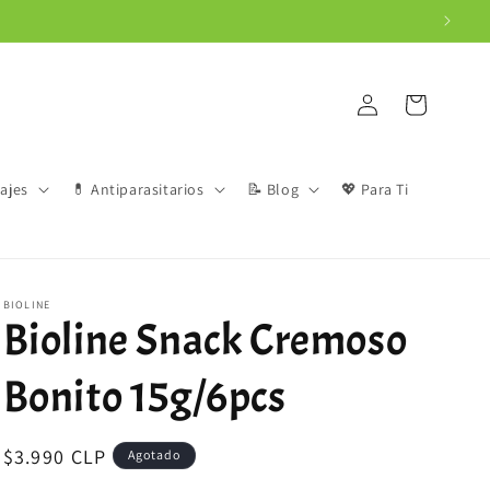
Iniciar
Carrito
sesión
iajes
💊 Antiparasitarios
📝 Blog
💖 Para Ti
BIOLINE
Bioline Snack Cremoso
Bonito 15g/6pcs
Precio
$3.990 CLP
Agotado
habitual