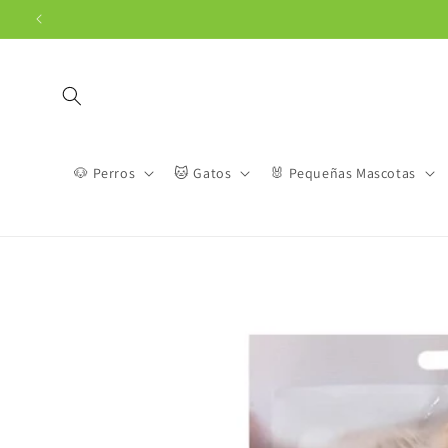
Ir
directamente
al contenido
🐶 Perros
🐱 Gatos
🐰 Pequeñas Mascotas
Ir
directamente
a la
información
del producto