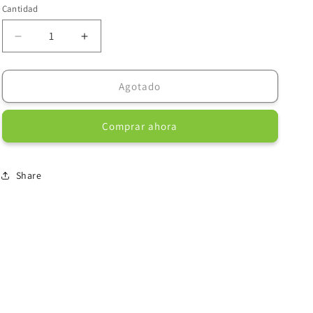
Cantidad
Reducir
Aumentar
cantidad
cantidad
para
para
Bioline
Bioline
Agotado
Snack
Snack
Cremoso
Cremoso
Comprar ahora
Bonito
Bonito
15g/6pcs
15g/6pcs
Share