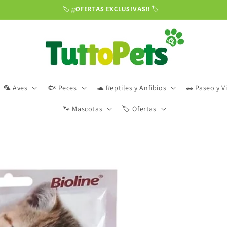
🏷️ ¡¡OFERTAS EXCLUSIVAS!! 🏷️
🦜 Aves
🐟 Peces
🐢 Reptiles y Anfibios
🚗 Paseo y V
🐾 Mascotas
🏷️ Ofertas